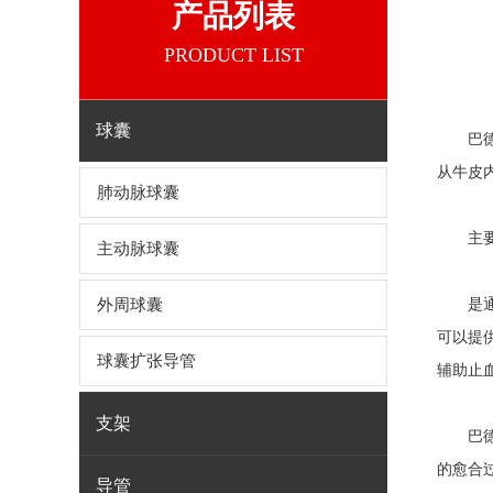
产品列表
PRODUCT LIST
球囊
巴
从牛皮
肺动脉球囊
主要
主动脉球囊
外周球囊
是通过
可以提
球囊扩张导管
辅助止
支架
巴德微
的愈合
导管