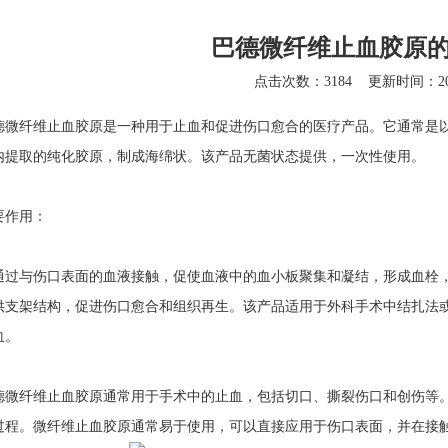
巴德微纤维止血胶原
点击次数：3184
更新时间：202
德微纤维止血胶原
是一种用于止血和促进伤口愈合的医疗产品。它通常是
内提取的纯化胶原，制成海绵状。该产品无菌状态提供，一次性使用。
作用：
与伤口表面的血液接触，促使血液中的血小板聚集和凝结，形成血栓，
供支架结构，促进伤口愈合和组织再生。该产品适用于外科手术中结扎法
血。
纤维止血胶原通常用于手术中的止血，包括切口、撕裂伤口和创伤等。
过程。微纤维止血胶原通常易于使用，可以直接应用于伤口表面，并在接