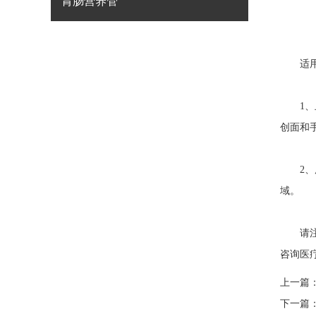
胃肠营养管
适用
1、止
创面和
2、广
域。
请注意
咨询医
上一篇
下一篇