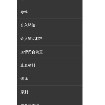
导丝
介入鞘组
介入辅助材料
血管闭合装置
止血材料
缝线
穿刺