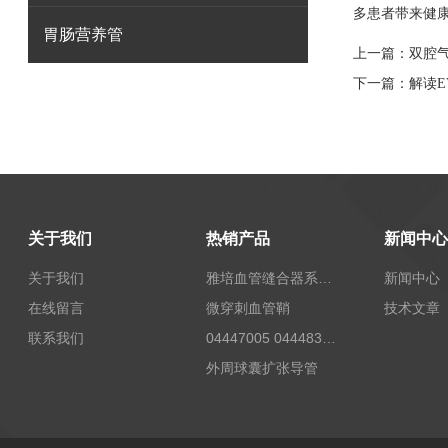
多患者带来健
胃肠营养管
上一篇：
双腔
下一篇：
解读E
关于我们
热销产品
新闻中心
关于我们
雅培血管缝合器系统12673
新闻中心
在线留言
微穿刺血管鞘
技术文章
联系我们
04447005 04448332 4447006贝朗Celsite植入式给药装置及其附件输液港
外周球囊扩张导管