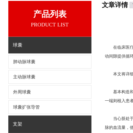
文章详情
产品列表
PRODUCT LIST
球囊
在临床医疗
动间隙提供循
肺动脉球囊
本文将详细解
主动脉球囊
外周球囊
基本构造和工
一端则植入患
球囊扩张导管
当心脏处于舒
支架
脉的血流量，