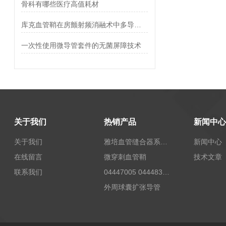
骨科有哪些医疗高值耗材
库克血管鞘在房颤射频消融术中多导管管理的兼容性
一次性使用微导管套件的无菌屏障技术
关于我们
热销产品
新闻中心
关于我们
雅培血管缝合器系统12673
新闻中心
在线留言
微穿刺血管鞘
技术文章
联系我们
04447005 04448332 4447006贝朗Celsite植入式给药装置及其附件输液港
外周球囊扩张导管