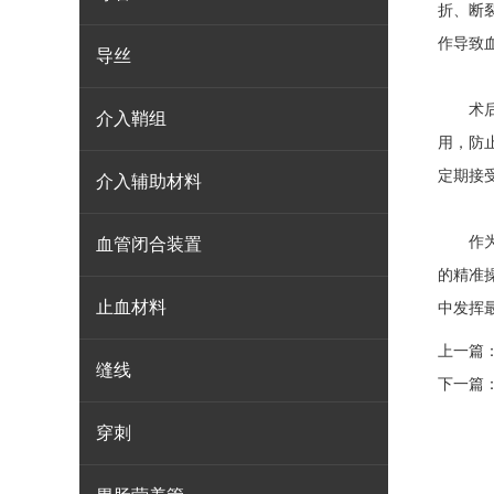
折、断
作导致
导丝
术后处
介入鞘组
用，防
定期接
介入辅助材料
作为心
血管闭合装置
的精准
止血材料
中发挥
上一篇
缝线
下一篇
穿刺