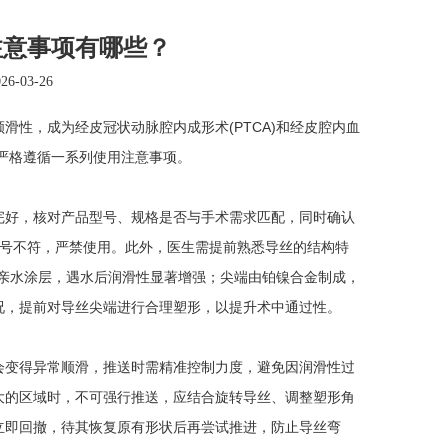
注意事项有哪些？
-03-26
，成为经皮冠状动脉腔内成形术(PTCA)和经皮腔内血
须严格遵循一系列使用注意事项。
好，核对产品型号、规格是否与手术需求匹配，同时确认
型号不符，严禁使用。此外，医生需提前熟悉导丝的结构特
ane亲水涂层，遇水后润滑性显著增强；尖端由铂镍合金制成，
况，提前对导丝尖端进行合理塑形，以提升术中通过性。
变得异常顺滑，推送时需精准控制力度，避免因润滑性过
大的区域时，不可强行推送，应结合旋转导丝、调整塑形角
立即回撤，待其恢复原有形状后再尝试推进，防止导丝弯