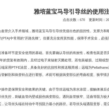
雅培蓝宝马导引导丝的使用
点击次数：670
更新时间：2026
管介入手术领域，雅培蓝宝马导引导丝凭借出色的扭控性、支撑力和顺滑性
术(PTA)中常用的“开路先锋”。但要充分发挥其性能，保障手术安全，必
备环节是安全使用的基础。首先要确认导丝的有效性，检查包装是否完
2年的货架有效期内，且经过电子束辐射灭菌处理。若包装破损、过期或
端采用PTFE涂层，具备良好的抗扭性和推送顺滑感；远端为Pellath
血管解剖和病变特点进行塑形。术前可根据病变部位的弯曲程度、狭窄情
作是保障安全和效果的关键。由于导丝远端为亲水涂层，接触体液后会
导丝失控，刺破血管内壁或损伤病变部位。遇到血管狭窄、迂曲等阻力较
式，让导丝头端在转动中寻找阻力最小的路径。若导丝头端遇阻变形，需