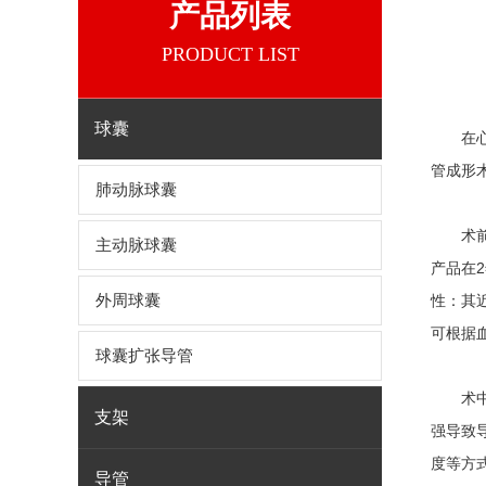
产品列表
PRODUCT LIST
球囊
在心血
管成形
肺动脉球囊
术前准
主动脉球囊
产品在
外周球囊
性：其近
可根据
球囊扩张导管
术中操
支架
强导致
度等方
导管