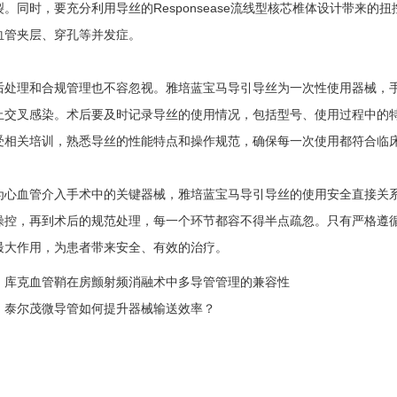
裂。同时，要充分利用导丝的Responsease流线型核芯椎体设计带来
血管夹层、穿孔等并发症。
理和合规管理也不容忽视。雅培蓝宝马导引导丝为一次性使用器械，手
止交叉感染。术后要及时记录导丝的使用情况，包括型号、使用过程中的
受相关培训，熟悉导丝的性能特点和操作规范，确保每一次使用都符合临
血管介入手术中的关键器械，雅培蓝宝马导引导丝的使用安全直接关系
操控，再到术后的规范处理，每一个环节都容不得半点疏忽。只有严格遵
最大作用，为患者带来安全、有效的治疗。
：
库克血管鞘在房颤射频消融术中多导管管理的兼容性
：
泰尔茂微导管如何提升器械输送效率？