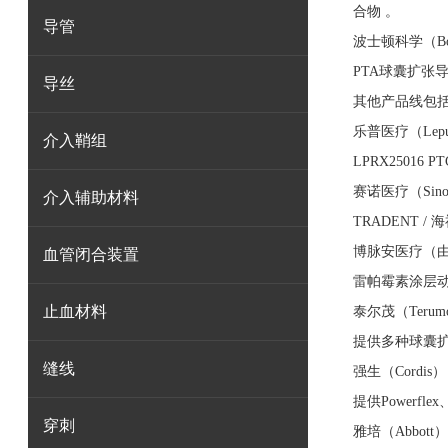
合物 ‌‌。
导管
‌波士顿科学（Bosto
‌PTA球囊扩张
导丝
其他产品线包括：‌Mus
‌乐普医疗（Lepu 
介入鞘组
‌LPRX250
‌赛诺医疗（Sino
介入辅助材料
‌TRADENT
‌博脉安医疗（
血管闭合装置
‌雷帕霉素涂层
止血材料
‌泰尔茂（Terum
提供多种球囊扩张
缝线
‌强生（Cordis）‌
提供‌Powerflex
穿刺
‌雅培（Abbott）‌