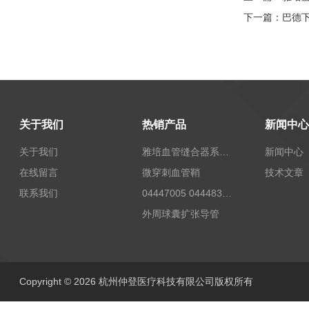
下一篇：
巴德
关于我们
热销产品
新闻中心
关于我们
雅培血管缝合器系统12673
新闻中心
在线留言
微穿刺血管鞘
技术文章
联系我们
04447005 04448332 4447006贝朗Celsite植入式给药装置及其附件输液港
外周球囊扩张导管
Copyright © 2026 杭州仲登医疗科技有限公司版权所有