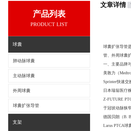
文章详情
产品列表
PRODUCT LIST
球囊
球囊扩张导管
管‌、‌外周球
肺动脉球囊
‌一、主要品牌与
‌美敦力（Medtro
主动脉球囊
‌Sprinter
外周球囊
‌日本瑞翁医疗株式
‌Z-FUTURE
球囊扩张导管
于冠状动脉狭窄 ‌
‌德国贝朗（B. Br
支架
‌Larus PT