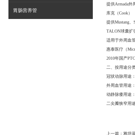
提供‌Armada
胃肠营养管
‌库克（Cook）‌
提供‌Mustang
‌TALON球囊
适用于外周血管（
‌惠泰医疗（Micro
2010年国产P
‌二、按用途分类
‌冠状动脉用途‌：S
‌外周血管用途‌：Bos
‌动静脉瘘用途‌
‌二尖瓣狭窄用途‌
上一篇：
雅培