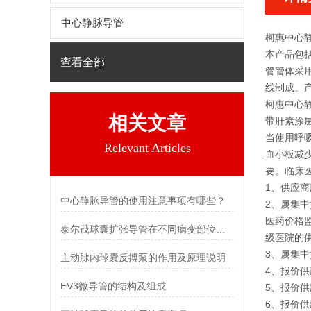
中心静脉导管
柯惠中心静脉
本产品包
查看全部
管管体采
线制成。
柯惠中心静脉
相关文章
带肝素涂
当使用呼
Relevant Articles
血小板减
要。临床
1、供应
中心静脉导管的使用注意事项有哪些？
2、属集
医药价格
泰尔茂球囊扩张导管在不同病变部位下的适应性表现
级医院的
3、属集
主动脉内球囊反搏泵的作用及原理说明
4、报价
EV3微导管的结构及组成
5、报价
6、报价