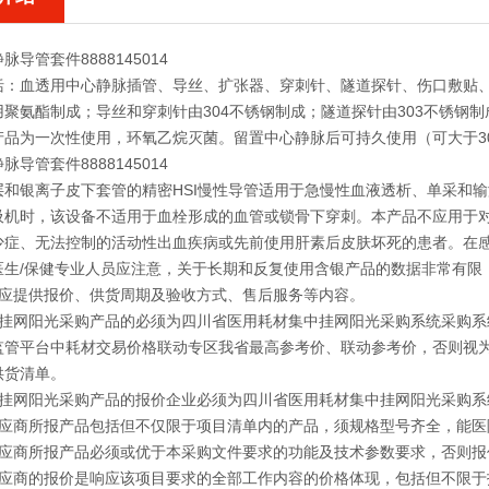
导管套件8888145014
括：血透用中心静脉插管、导丝、扩张器、穿刺针、隧道探针、伤口敷贴
用聚氨酯制成；导丝和穿刺针由304不锈钢制成；隧道探针由303不锈钢
产品为一次性使用，环氧乙烷灭菌。留置中心静脉后可持久使用（可大于3
导管套件8888145014
层和银离子皮下套管的精密HSI慢性导管适用于急慢性血液透析、单采和
吸机时，该设备不适用于血栓形成的血管或锁骨下穿刺。本产品不应用于
少症、无法控制的活动性出血疾病或先前使用肝素后皮肤坏死的患者。在
医生/保健专业人员应注意，关于长期和反复使用含银产品的数据非常有限
商应提供报价、供货周期及验收方式、售后服务等内容。
中挂网阳光采购产品的必须为四川省医用耗材集中挂网阳光采购系统采购系
监管平台中耗材交易价格联动专区我省最高参考价、联动参考价，否则视
供货清单。
中挂网阳光采购产品的报价企业必须为四川省医用耗材集中挂网阳光采购系
供应商所报产品包括但不仅限于项目清单内的产品，须规格型号齐全，能医
供应商所报产品必须或优于本采购文件要求的功能及技术参数要求，否则报
供应商的报价是响应该项目要求的全部工作内容的价格体现，包括但不限