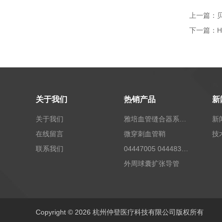
上一篇：
下一篇：
H
关于我们
热销产品
新
关于我们
雅培血管缝合器系统12673
新
在线留言
微穿刺血管鞘
技
联系我们
04447005 04448332 4447006贝朗Celsite植入式给药装置及其附件输液港
外周球囊扩张导管
Copyright © 2026 杭州仲登医疗科技有限公司版权所有