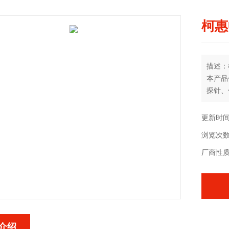
柯惠
描述：
本产品
探针、
中心静
成；隧
更新时间：
伤口敷
浏览次数
菌。留
厂商性
介绍