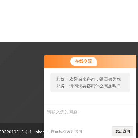
在线交流
您好！欢迎前来咨询，很高兴为您
服务，请问您要咨询什么问题呢？
扫一扫加微信
发起咨询
22019515号-1
sitemap.xml
可按Enter键发起咨询
技术支持：
制药网
管理登陆