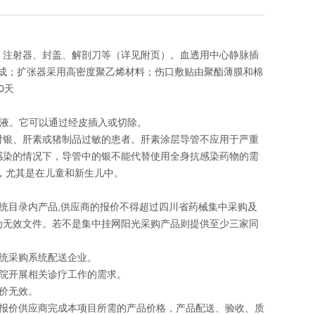
、注射器、封盖、解剖刀等（详见附页）。血透用中心静脉插
制成；扩张器采用高密度聚乙烯材料；伤口敷贴由聚酯薄膜和棉
0天
输液。它可以通过经皮插入或切除。
对银、肝素或猪制品过敏的患者。肝素涂层导管不应用于严重
感染的情况下，导管中的银不能代替使用全身抗感染药物的需
，尤其是在儿童和新生儿中。
统目录内产品,供应商的报价不得超过四川省药械集中采购及
为无效文件。若不是集中挂网阳光采购产品则提供至少三家同
统采购系统配送企业。
院开展相关诊疗工作的需求。
价无效。
于报价供应商完成本项目所需的产品价格，产品配送、验收、质