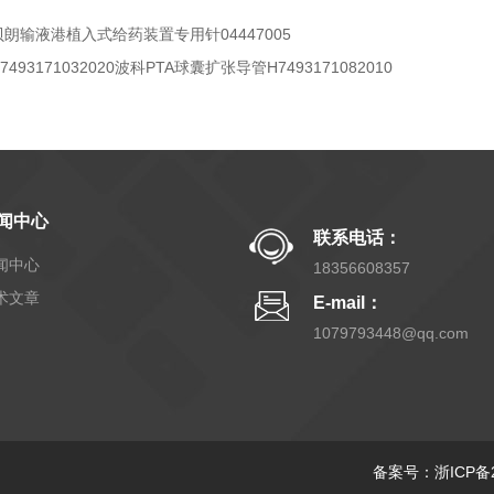
贝朗输液港植入式给药装置专用针04447005
7493171032020波科PTA球囊扩张导管H7493171082010
闻中心
联系电话：
闻中心
18356608357
术文章
E-mail：
1079793448@qq.com
备案号：浙ICP备20