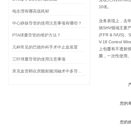
10名。
电生理有哪高值耗材
业务表现上，去年心
中心静脉导管的使用注意事项有哪些？
病SHV领域主要产品包
(FFR & IVUS)、
PTA球囊导管的维护方法？
V-18 Contr
几种常见的巴德外科手术中止血装置
上包覆有不透射线
菌，一次性使用
三叶球囊导管的使用注意事项
库克血管鞘在房颤射频消融术中多导管管理的兼容性
您的
您的