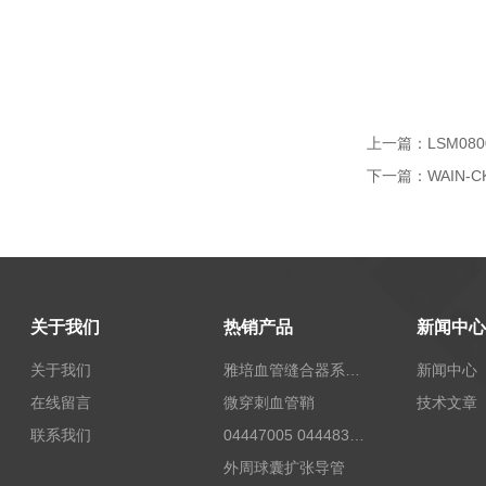
上一篇：
LSM0
下一篇：
WAIN-
关于我们
热销产品
新闻中心
关于我们
雅培血管缝合器系统12673
新闻中心
在线留言
微穿刺血管鞘
技术文章
联系我们
04447005 04448332 4447006贝朗Celsite植入式给药装置及其附件输液港
外周球囊扩张导管