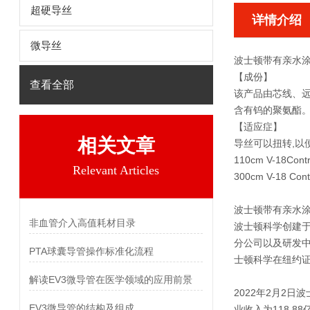
超硬导丝
详情介绍
微导丝
波士顿带有亲水
【成份】
查看全部
该产品由芯线、远
含有钨的聚氨酯
【适应症】
相关文章
导丝可以扭转,以
110cm V-18C
Relevant Articles
300cm V-18 
波士顿带有亲水
非血管介入高值耗材目录
波士顿科学创建于
分公司以及研发中
PTA球囊导管操作标准化流程
士顿科学在纽约证
解读EV3微导管在医学领域的应用前景
2022年2月2日
EV3微导管的结构及组成
业收入为118.8