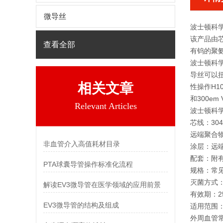
微导丝
波士顿科
该产品由芯
查看全部
有钨的聚
波士顿科
导丝可以
相关文章
性操作H10
和300em
Relevant Articles
波士顿科
芯线：304
远端聚合物
非血管介入高值耗材目录
涂层：远端涂
配套：附
PTA球囊导管操作标准化流程
‌规格‌：常
‌灭菌方式
解读EV3微导管在医学领域的应用前景
‌有效期‌
EV3微导管的结构及组成
‌适用范围‌
外周血管