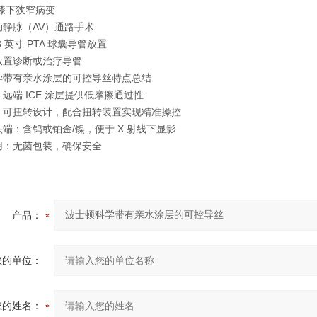
膝下狭窄病变
动静脉（AV）通路手术
18 英寸 PTA 球囊导管放置
放置诊断或治疗导管
学带有亲水涂层的可控导丝
特点总结
‌：远端 ICE 涂层提供低摩擦通过性
‌：可扭转设计，配合扭转装置实现精准操控
头端‌：含钨或铂金/镍，便于 X 射线下显影
用‌：无菌包装，确保安全
产品：
您的单位：
您的姓名：