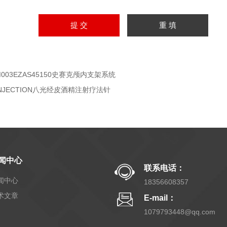
M003EZAS45150史赛克颅内支架系统
INJECTION八光经皮酒精注射疗法针
闻中心
联系电话：
闻中心
18356608357
术文章
E-mail：
1079793448@qq.com