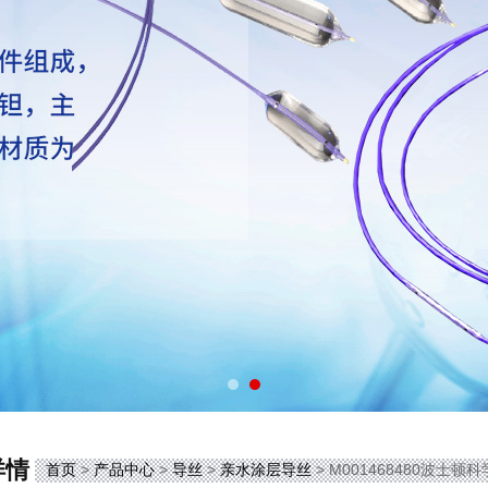
详情
首页
>
产品中心
>
导丝
>
亲水涂层导丝
> M001468480波士