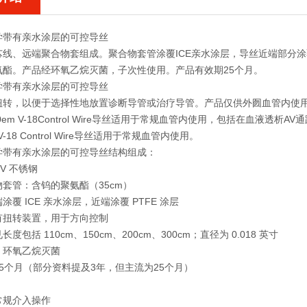
学带有亲水涂层的可控导丝
线、远端聚合物套组成。聚合物套管涂覆ICE亲水涂层，导丝近端部分涂覆P
氨酯。产品经环氧乙烷灭菌，子次性使用。产品有效期25个月。
学带有亲水涂层的可控导丝
扭转，以便于选择性地放置诊断导管或治疗导管。产品仅供外囫血管内使
em V-18Control Wire导丝适用于常规血管内使用，包括在血液透析AV
 V-18 Control Wire导丝适用于常规血管内使用。
学带有亲水涂层的可控导丝
结构组成‌：
V 不锈钢
套管：含钨的聚氨酯（35cm）
覆 ‌ICE 亲水涂层‌，近端涂覆 ‌PTFE 涂层‌
有扭转装置，用于方向控制
见长度包括 110cm、150cm、200cm、300cm；直径为 ‌0.018 英寸‌
‌：环氧乙烷灭菌
：25个月（部分资料提及3年，但主流为25个月）‌‌
：
常规介入操作