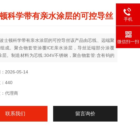
顿科学带有亲水涂层的可控导丝
手机
波士顿科学带有亲水涂层的可控导丝该产品由芯线、远端聚
微信扫一扫
组成。聚合物套管涂覆ICE亲水涂层，导丝近端部分涂覆
E涂层。制造材料为芯线:304V不锈钢，聚合物套管:含有钨的
。产品经环氧乙烷灭菌，子次性使用。产品有效期25个月。
2026-05-14
：440
质：代理商
联系我们
留言询价