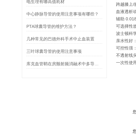
电生理有哪高值耗材
跨越膝上/
血液透析
中心静脉导管的使用注意事项有哪些？
辅助 0.0
可选择性
PTA球囊导管的维护方法？
波士顿科
几种常见的巴德外科手术中止血装置
‌亲水性好
‌可控性强
三叶球囊导管的使用注意事项
‌不透射线
‌一次性使
库克血管鞘在房颤射频消融术中多导管管理的兼容性