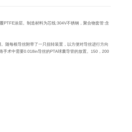
TFE涂层。制造材料为芯线:304V不锈钢，聚合物套管:含
用。随每根导丝附带了一只扭转装置，以方便对导丝进行方向
通路手术中需要0.018in导丝的PTA球囊导管的放置。150，200