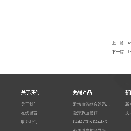
上一篇：
下一篇：
关于我们
热销产品
新
关于我们
雅培血管缝合器系统12673
新
在线留言
微穿刺血管鞘
技
联系我们
04447005 04448332 4447006贝朗Celsite植入式给药装置及其附件输液港
外周球囊扩张导管