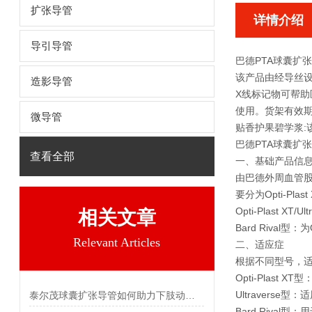
扩张导管
详情介绍
导引导管
巴德PTA球囊扩张
该产品由经导丝
造影导管
X线标记物可帮
使用。货架有效
微导管
贴香护果碧学浆:
巴德PTA球囊扩张
查看全部
一、基础产品信
由巴德外周血管股
要分为Opti-Pl
Opti-Plast
相关文章
Bard Riva
Relevant Articles
二、适应症
根据不同型号，
‌Opti-Plas
‌Ultraver
泰尔茂球囊扩张导管如何助力下肢动脉疾病治疗
‌Bard Ri