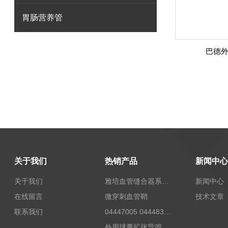
胃肠营养管
巴德
关于我们
热销产品
新闻中心
关于我们
雅培血管缝合器系统12673
新闻中心
在线留言
微穿刺血管鞘
技术文章
联系我们
04447005 04448332 4447006贝朗Celsite植入式给药装置及其附件输液港
外周球囊扩张导管