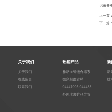
记录并
上一篇
下一篇
关于我们
热销产品
新
关于我们
雅培血管缝合器系统12673
新
在线留言
微穿刺血管鞘
技
联系我们
04447005 04448332 4447006贝朗Celsite植入式给药装置及其附件输液港
外周球囊扩张导管