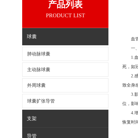
产品列表
PRODUCT LIST
球囊
血
一、冲
肺动脉球囊
1.血
死，如
主动脉球囊
2.感
外周球囊
致全身
3.影
球囊扩张导管
位，影
4.增
支架
恢复时
导管