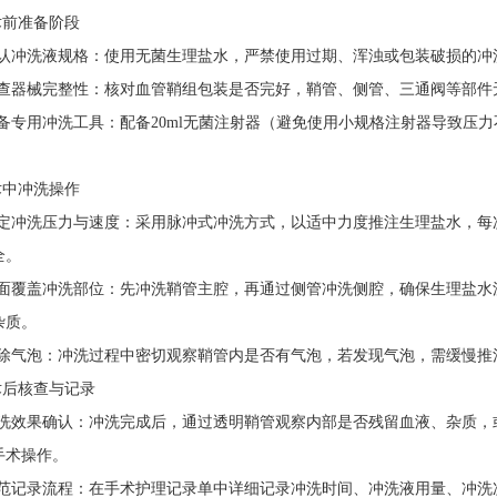
前准备阶段
冲洗液规格：使用无菌生理盐水，严禁使用过期、浑浊或包装破损的冲
器械完整性：核对
血管鞘组
包装是否完好，鞘管、侧管、三通阀等部件
专用冲洗工具：配备20ml无菌注射器（避免使用小规格注射器导致压
。
中冲洗操作
冲洗压力与速度：采用脉冲式冲洗方式，以适中力度推注生理盐水，每次推
全。
覆盖冲洗部位：先冲洗鞘管主腔，再通过侧管冲洗侧腔，确保生理盐水流
杂质。
气泡：冲洗过程中密切观察鞘管内是否有气泡，若发现气泡，需缓慢推
后核查与记录
效果确认：冲洗完成后，通过透明鞘管观察内部是否残留血液、杂质，
手术操作。
记录流程：在手术护理记录单中详细记录冲洗时间、冲洗液用量、冲洗