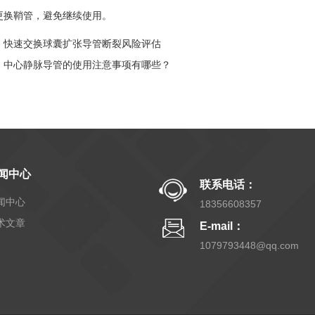
更换鞘管，避免继续使用。
：
快速交换球囊扩张导管断裂风险评估
：
中心静脉导管的使用注意事项有哪些？
闻中心
联系电话：
闻中心
18356608357
术文章
E-mail：
1079793448@qq.com