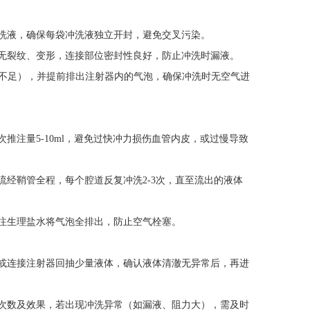
洗液，确保每袋冲洗液独立开封，避免交叉污染。
无裂纹、变形，连接部位密封性良好，防止冲洗时漏液。
力不足），并提前排出注射器内的气泡，确保冲洗时无空气进
注量5-10ml，避免过快冲力损伤血管内皮，或过慢导致
经鞘管全程，每个腔道反复冲洗2-3次，直至流出的液体
注生理盐水将气泡全排出，防止空气栓塞。
或连接注射器回抽少量液体，确认液体清澈无异常后，再进
次数及效果，若出现冲洗异常（如漏液、阻力大），需及时