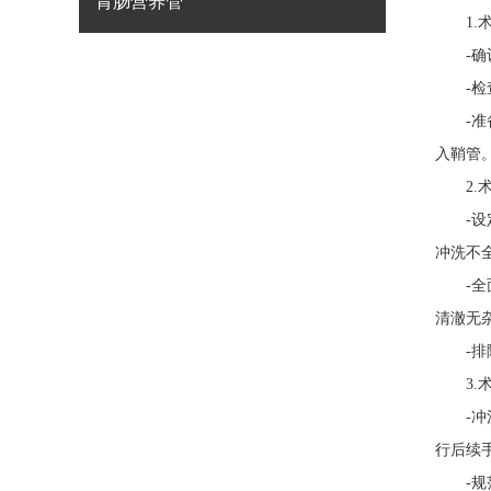
胃肠营养管
1.术
-确认
-检查
-准备
入鞘管
2.术
-设定
冲洗不
-全面
清澈无
-排除
3.术
-冲洗
行后续
-规范