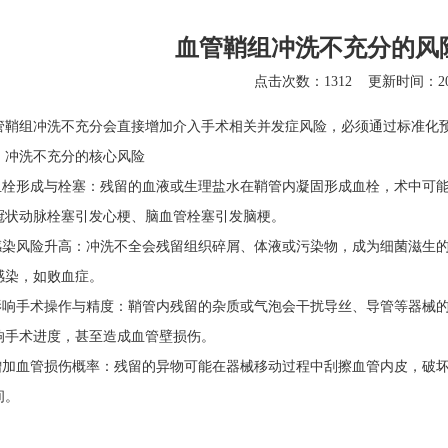
血管鞘组冲洗不充分的风
点击次数：1312
更新时间：202
管鞘组
冲洗不充分会直接增加介入手术相关并发症风险，必须通过标准化
洗不充分的核心风险
栓形成与栓塞：残留的血液或生理盐水在鞘管内凝固形成血栓，术中可能
冠状动脉栓塞引发心梗、脑血管栓塞引发脑梗。
染风险升高：冲洗不全会残留组织碎屑、体液或污染物，成为细菌滋生的
感染，如败血症。
响手术操作与精度：鞘管内残留的杂质或气泡会干扰导丝、导管等器械的
响手术进度，甚至造成血管壁损伤。
加血管损伤概率：残留的异物可能在器械移动过程中刮擦血管内皮，破坏
间。