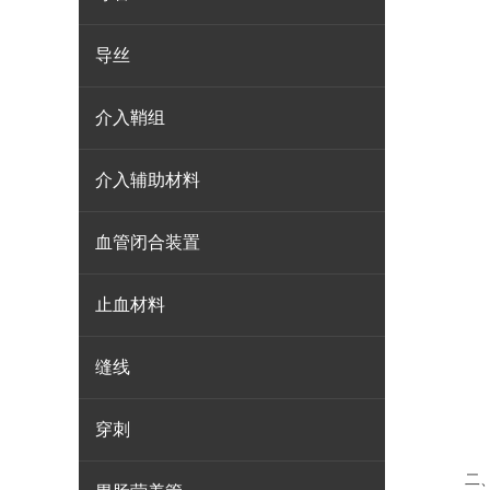
导丝
介入鞘组
介入辅助材料
血管闭合装置
止血材料
缝线
穿刺
二、