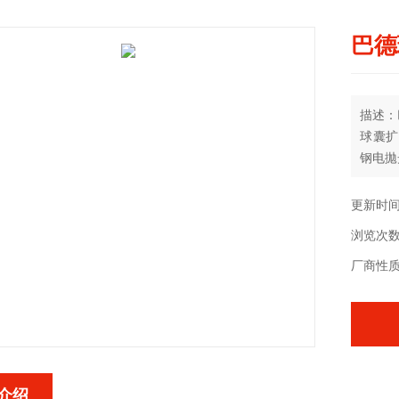
巴德
描述：
球囊扩
钢电拋
动脉粥
更新时间：
浏览次数
厂商性
介绍