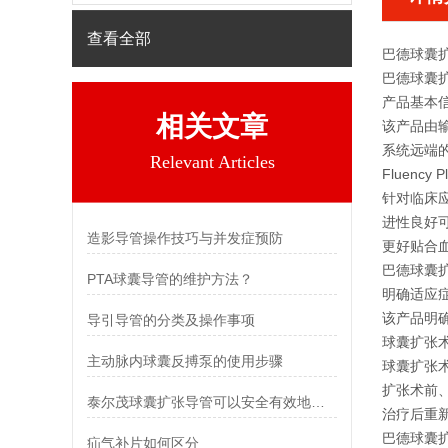
查看全部
巴德球囊
巴德球囊
产品基本
相关文章
该产品由输
系统远端的
Relevant Articles
Fluency P
针对临床
进性良好可
造影导管操作技巧与并发症预防
更好贴合
巴德球囊
PTA球囊导管的维护方法？
明确适应
该产品明确
导引导管的分类及操作事项
球囊扩张术
主动脉内球囊反搏泵的使用步骤
球囊扩张
扩张术前
泰尔茂球囊扩张导管可以安全有效地扩张堵塞的血管和心脏
治疗后重
巴德球囊
疝气补片如何区分