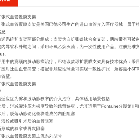
扩张式血管覆膜支架
扩张式血管覆膜支架
‌是美国巴德公司生产的进口血管介入医疗器械，属于
信息
送系统和支架两部分组成：支架为‌自扩张镍钛合金支架‌，两端带有可被
内导管和外鞘之间，采用环氧乙烷灭菌，为一次性使用产品。注册批准文号为国
lus。
应用中的宽颈内脏动脉瘤治疗，巴德该款球扩覆膜支架具备技术优势：采用
应对迂曲血管病变；搭配非顺应性球囊可实现一致性扩张，兼容最小6F鞘管
血管壁。
扩张式血管覆膜支架
症
适应症为‌髂和股动脉狭窄的介入治疗‌，具体适用场景包括：
后，消减灌注压力梯度导致的残留狭窄，尤其适用于Fontaine分期第Ⅲ
术后，脱落动脉硬化斑块造成的内腔阻塞
、溶栓或吸引术后的血管阻塞
新形成的狭窄或再次阻塞
扩张式血管覆膜支架
‌主流系列型号