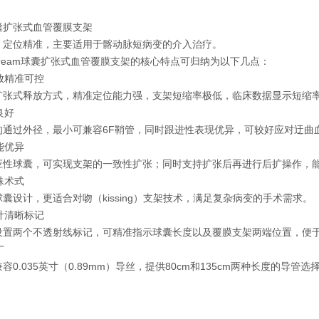
‌
球囊扩张式血管覆膜支架
‌：定位精准，主要适用于髂动脉短病变的介入治疗。
estream球囊扩张式血管覆膜支架的核心特点可归纳为以下几点：
释放精准可控
扩张式释放方式，精准定位能力强，支架短缩率极低，临床数据显示短缩率
良好
的通过外径，最小可兼容6F鞘管，同时跟进性表现优异，可较好应对迂曲
性能优异
应性球囊，可实现支架的一致性扩张；同时支持扩张后再进行后扩操作，
特殊术式
囊设计，更适合对吻（kissing）支架技术，满足复杂病变的手术需求。
设计清晰标记
设置两个不透射线标记，可精准指示球囊长度以及覆膜支架两端位置，便
广
容0.035英寸（0.89mm）导丝，提供80cm和135cm两种长度的导