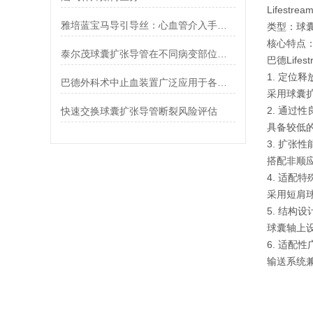
‌Lifestream
雅培蓝宝马导引导丝：心血管介入手术的通用开路核心器械
‌类型‌：
‌核心特点
泰尔茂球囊扩张导管在不同病变部位下的适应性表现
巴德Lif
1. 定位
巴德外科术中止血装置广泛应用于各种手术中
采用球囊
2. 通过性
快速交换球囊扩张导管断裂风险评估
具备较低
3. 扩张
搭配非顺
4. 适配
采用短肩球
5. 结构
球囊轴上
6. 适配性
输送系统兼