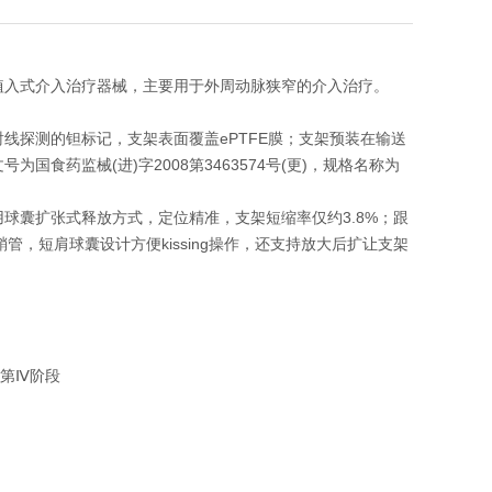
植入式介入治疗器械，主要用于外周动脉狭窄的介入治疗。
射线探测的钽标记，支架表面覆盖ePTFE膜；支架预装在输送
食药监械(进)字2008第3463574号(更)，规格名称为
球囊扩张式释放方式，定位精准，支架短缩率仅约3.8%；跟
，短肩球囊设计方便kissing操作，还支持放大后扩让支架
和第Ⅳ阶段