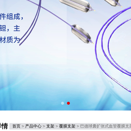
详情
首页
>
产品中心
>
支架
>
覆膜支架
> 巴德球囊扩张式血管覆膜支