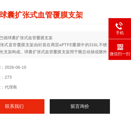
球囊扩张式血管覆膜支架
手机
巴德球囊扩张式血管覆膜支架
张式直管覆膜支架由封装在两层ePTFE覆膜中的316L不锈
光支架构成。球囊扩张式血管覆膜支架用于髂总动脉或髂外
微信扫一扫
样硬化性病变.
2026-06-10
：273
质：代理商
联系我们
留言询价