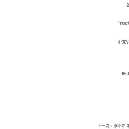
详细
补充
验
上一篇：
雅培导引导