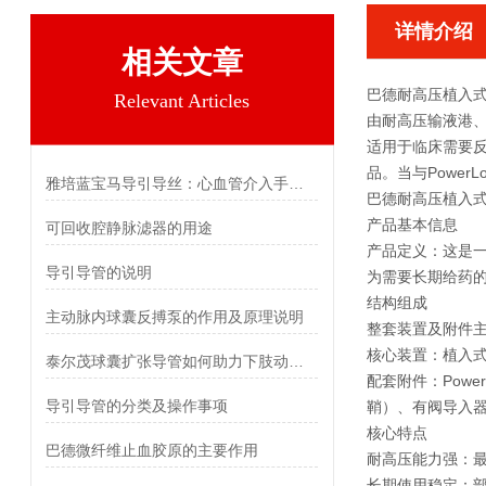
详情介绍
相关文章
巴德耐高压植入
Relevant Articles
由耐高压输液港、
适用于临床需要
品。当与Powe
雅培蓝宝马导引导丝：心血管介入手术的通用开路核心器械
巴德耐高压植入
产品基本信息
可回收腔静脉滤器的用途
产品定义‌：这是
导引导管的说明
为需要长期给药
结构组成
主动脉内球囊反搏泵的作用及原理说明
整套装置及附件
核心装置：植入
泰尔茂球囊扩张导管如何助力下肢动脉疾病治疗
配套附件：Pow
导引导管的分类及操作事项
鞘）、有阀导入器
核心特点
巴德微纤维止血胶原的主要作用
‌耐高压能力强‌：
‌长期使用稳定‌