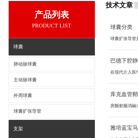
技术文章
产品列表
PRODUCT LIST
球囊分类
球囊扩张导管是
球囊
巴德下腔静
肺动脉球囊
在现代介入医学
主动脉球囊
库克血管鞘
外周球囊
房颤射频消融术
球囊扩张导管
雅培蓝宝马
支架