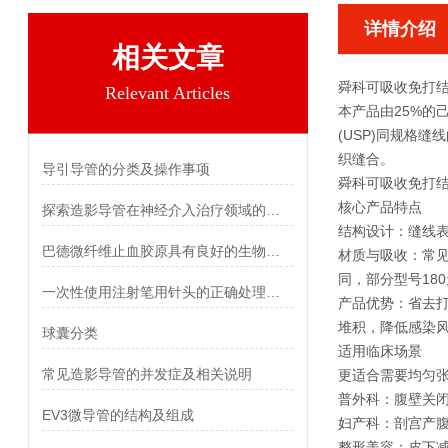
详情介绍
相关文章
舜科可吸收免打
Relevant Articles
本产品由25%的
(USP)同规格
织缝合。
导引导管的分类及操作事项
舜科可吸收免打
核心产品特点
探索造影导管在神经介入治疗领域的应用
‌结构设计‌：缝
巴德微纤维止血胶原具有良好的生物相容性和生物降解性
‌材质与吸收‌：
同，部分型号18
一次性使用注射笔用针头的正确处理与废弃方法
‌产品优势‌：省
堆积，降低感染
球囊分类
适用临床场景
常见造影导管的并发症及相关说明
更适合需要均匀
普外科：腹壁关
EV3微导管的结构及组成
妇产科：剖宫产
整形美容：皮下